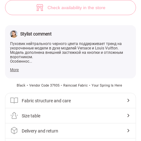
(№ 37935) ♡ Gepur - women clothes store
9
Check availability in the store
Stylist comment
Пуховик нейтрального черного цвета поддерживает тренд на
укороченные модели в духе моделей Versace и Louis Vuitton.
Модель дополнена внешней застежкой на кнопки и отложным
воротником.
Особеннос...
More
Black
Vendor Code 37935
Raincoat Fabric
Your Spring Is Here
Fabric structure and care
Size table
Delivery and return