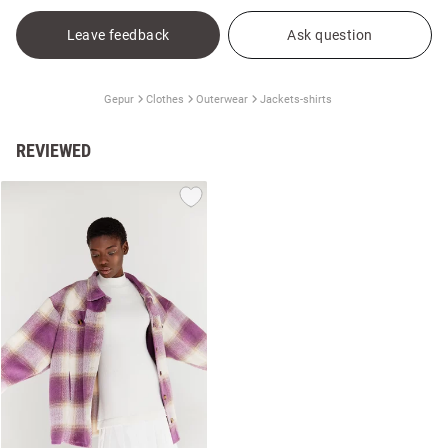
Leave feedback
Ask question
Gepur
Clothes
Outerwear
Jackets-shirts
REVIEWED