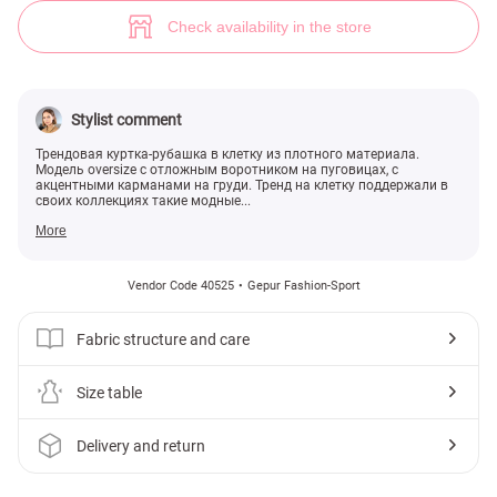
Лавандовая куртка-рубашка в клетку (№ 40525) ♡ Gepur - women clo
Check availability in the store
Stylist comment
Трендовая куртка-рубашка в клетку из плотного материала.
Модель oversize с отложным воротником на пуговицах, с
акцентными карманами на груди. Тренд на клетку поддержали в
своих коллекциях такие модные...
More
Vendor Code 40525
Gepur Fashion-Sport
Fabric structure and care
Size table
Delivery and return