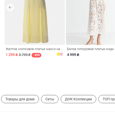
обелье
Желтое хлопковое платье макси на бретелях
Белое гипюровое платье миди
витеры
1 299 ₴
3 799 ₴
4 999 ₴
- 66%
ия
Очки
Косметика
Платки
Панамы
Товары для дома
Сеты
ДНК Коллекции
ТОП п