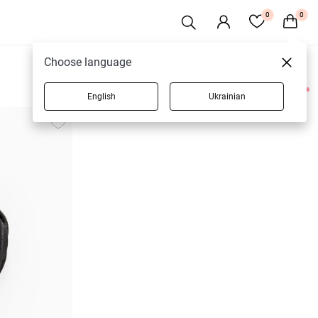
0
0
Choose language
English
Ukrainian
3 товаров