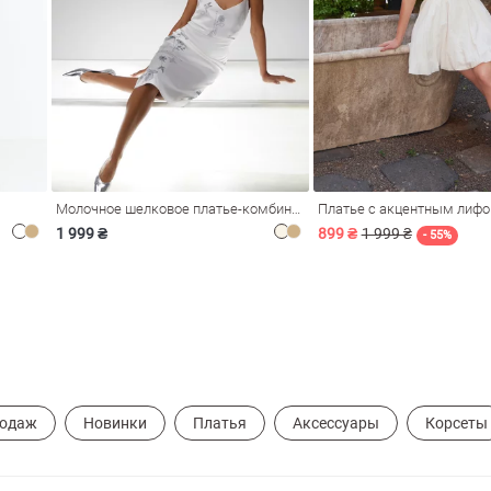
Молочное шелковое платье-комбинация Душа
Платье с акцентным лиф
1 999 ₴
899 ₴
1 999 ₴
- 55%
родаж
Новинки
Платья
Аксессуары
Корсеты