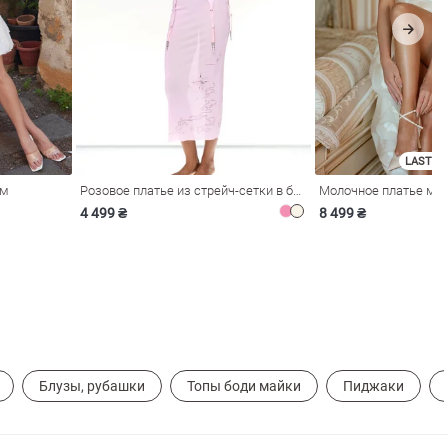
LAST SI
ом
Розовое платье из стрейч-сетки в бельевом стиле
4 499 ₴
8 499 ₴
Блузы, рубашки
Топы боди майки
Пиджаки