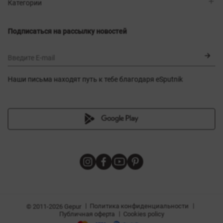
Магазины
Доставка
Категории
Блог
Оплата
Выбор размера
Новинки
Обмен и возврат
Платья
Подписаться на рассылку новостей
Сертификаты
Верхняя одежда
Корсеты
BLACK FRIDAY
Введите E-mail
Наши письма находят путь к тебе благодаря eSputnik
амы
|
|
Политика конфиденциальности
© 2011-2026 Gepur
|
Публичная оферта
Cookies policy