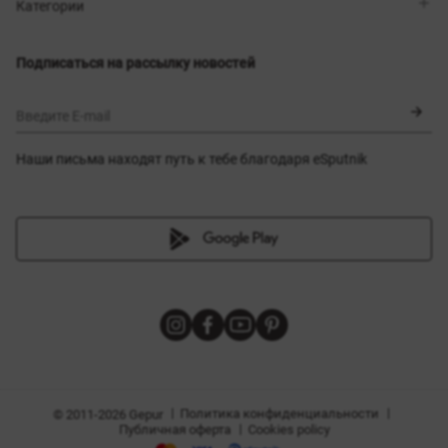
Магазины
Доставка
Категории
Блог
Оплата
Выбор размера
Новинки
Обмен и возврат
Платья
Подписаться на рассылку новостей
Сертификаты
Верхняя одежда
Корсеты
BLACK FRIDAY
Введите E-mail
Наши письма находят путь к тебе благодаря eSputnik
амы
|
|
Политика конфиденциальности
© 2011-2026 Gepur
|
Публичная оферта
Cookies policy