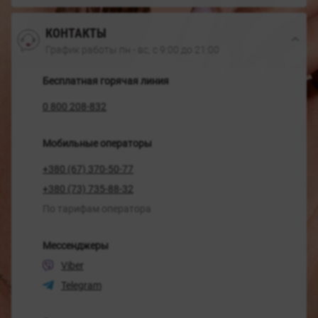
КОНТАКТЫ
График работы пн - вс, с 9:00 до 21:00
Бесплатная горячая линия
0 800 208-832
Мобильные операторы
+380 (67) 370-50-77
+380 (73) 735-88-32
По тарифам оператора
Мессенджеры
Viber
Telegram