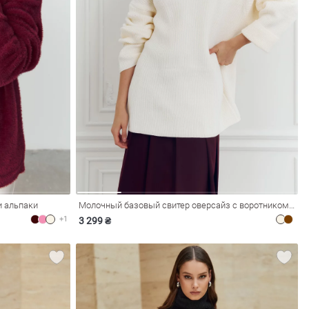
и альпаки
Молочный базовый свитер оверсайз с воротником-стойкой
+1
3 299 ₴