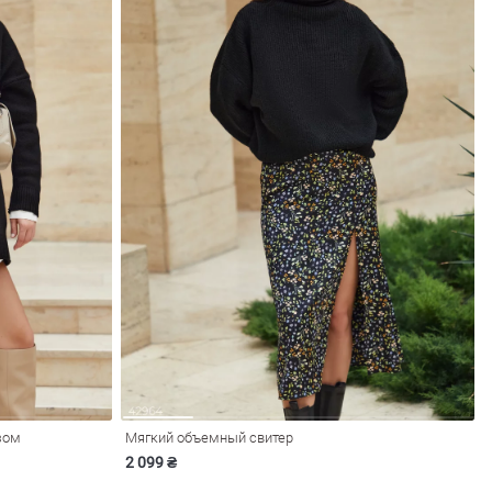
зом
Мягкий объемный свитер
2 099 ₴