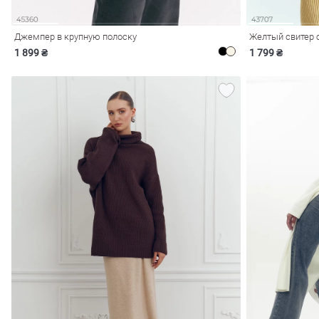
Джемпер в крупную полоску
Желтый свитер 
1 899 ₴
1 799 ₴