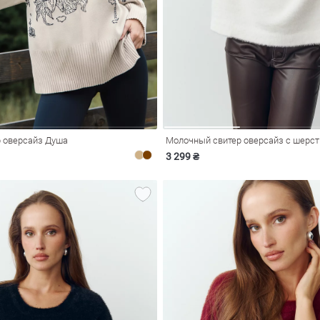
 оверсайз Душа
Молочный свитер оверсайз с шерст
3 299 ₴