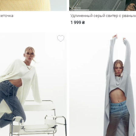
сеточка
Удлиненный серый свитер с рваны
1 999 ₴