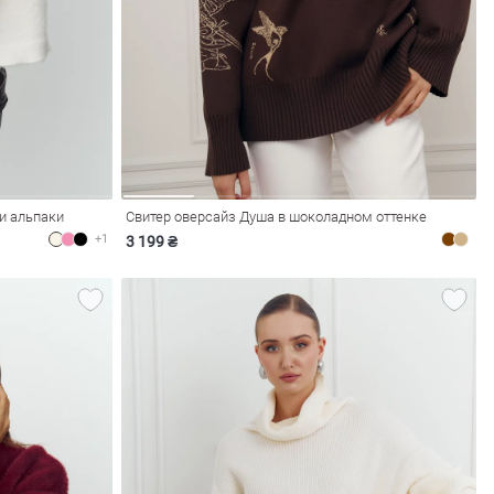
и альпаки
Свитер оверсайз Душа в шоколадном оттенке
+1
3 199 ₴