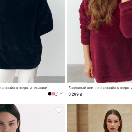
оверсайз с шерсти альпаки
Бордовый свитер оверсайз с шерст
+1
3 299 ₴