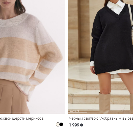
совой шерсти мериноса
Черный свитер с V-образным выре
1 999 ₴