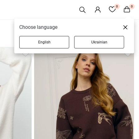
0
0
Choose language
English
Ukrainian
19 товаров