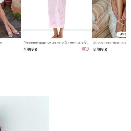
LAST SI
ом
Розовое платье из стрейч-сетки в бельевом стиле
4 499 ₴
8 499 ₴