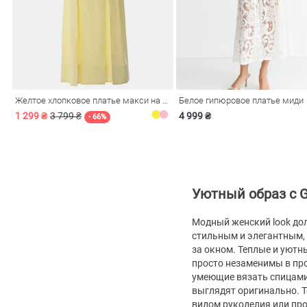
Желтое хлопковое платье макси на бретелях
Белое гипюровое платье миди
1 299 ₴
3 799 ₴
4 999 ₴
- 66%
Уютный образ с G
Модный женский look до
стильным и элегантным,
за окном. Теплые и уютн
просто незаменимы в пр
умеющие вязать спицами
выглядят оригинально. Т
видом рукоделия или про