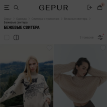
Бежевый свитер женский купить в интернет магазине Gepur
0
Gepur
Одежда
Свитера и трикотаж
Вязаные свитера
Бежевые свитера
БЕЖЕВЫЕ СВИТЕРА
3 товаров