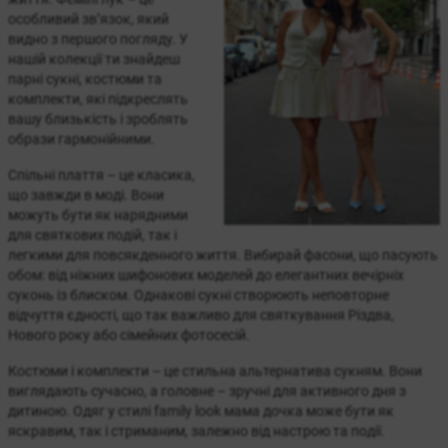
особливий зв’язок, який
видно з першого погляду. У
нашій колекції ти знайдеш
парні сукні, костюми та
комплекти, які підкреслять
вашу близькість і зроблять
образи гармонійними.
Спільні плаття – це класика,
що завжди в моді. Вони
можуть бути як нарядними
для святкових подій, так і
легкими для повсякденного життя. Вибирай фасони, що пасують
обом: від ніжних шифонових моделей до елегантних вечірніх
суконь із блиском. Однакові сукні створюють неповторне
відчуття єдності, що так важливо для святкування Різдва,
Нового року або сімейних фотосесій.
Костюми і комплекти – це стильна альтернатива сукням. Вони
виглядають сучасно, а головне – зручні для активного дня з
дитиною. Одяг у стилі family look мама дочка може бути як
яскравим, так і стриманим, залежно від настрою та події.