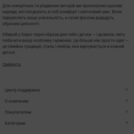
Для новорічних та різдвяних вечорів ми пропонуємо красиві
наряди, які поєднують в собі комфорт і святковий шик. Вони
підкреслять вашу унікальність, а схожі фасони додадуть
образам цілісності.
Обирай у Gepur парні образи для себе і дочки — і дозволь світу
побачити вашу особливу гармонію. Це більше ніж просто одяг —
це сімейна традиція, стиль і любов, яка відчувається в кожній
деталі.
Свернуть
Центр поддержки
Viber
О компании
Telegram
Перезвоните мне
О бренде
Покупателям
Контакты
Sisters Club
Магазины
Доставка
Категории
Блог
Оплата
Выбор размера