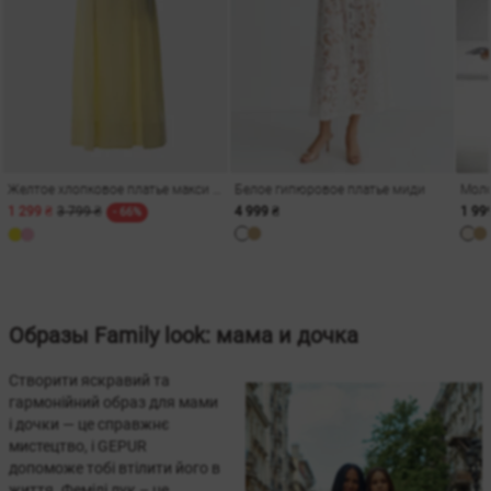
Желтое хлопковое платье макси на бретелях
Белое гипюровое платье миди
1 299 ₴
3 799 ₴
4 999 ₴
1 99
- 66%
Образы Family look: мама и дочка
Створити яскравий та
гармонійний образ для мами
і дочки — це справжнє
мистецтво, і GEPUR
допоможе тобі втілити його в
життя. Фемілі лук – це