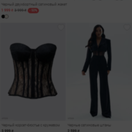
Черный двухбортный сатиновый жакет
1 999 ₴
3 999 ₴
- 50%
Черный корсет-бюстье с кружевом
Черные сатиновые штаны
3 999 ₴
2 599 ₴