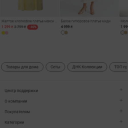
Желтое хлопковое платье макси на бретелях
Белое гипюровое платье миди
1 299 ₴
3 799 ₴
4 999 ₴
1 99
- 66%
Товары для дома
Сеты
ДНК Коллекции
ТОП п
Центр поддержки
Viber
О компании
Telegram
Перезвоните мне
О бренде
Покупателям
Контакты
Sisters Club
Магазины
Доставка
Категории
Блог
Оплата