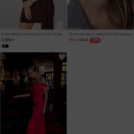
Коричневое асимметричное платье мини с драпировкой
Золотые серьги закругленной формы
2 299 ₴
159 ₴
699 ₴
- 77%