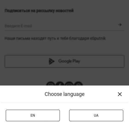
Выбор размера
Новинки
Обмен и возврат
Платья
Подписаться на рассылку новостей
Сертификаты
Верхняя одежда
Корсеты
BLACK FRIDAY
Введите E-mail
Наши письма находят путь к тебе благодаря eSputnik
Choose language
|
|
Политика конфиденциальности
© 2011-2026 Gepur
EN
UA
|
Публичная оферта
Cookies policy