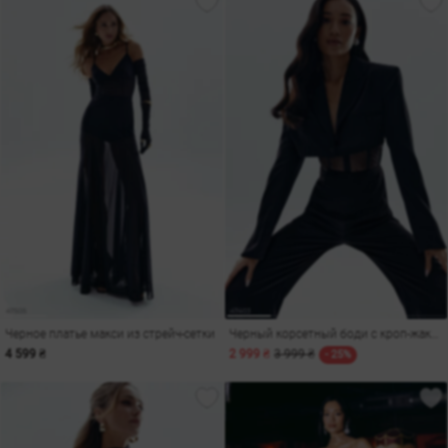
Черное платье макси из стрейч-сетки
Черный корсетный боди с кроп-жакетом
4 599 ₴
2 999 ₴
3 999 ₴
- 25%