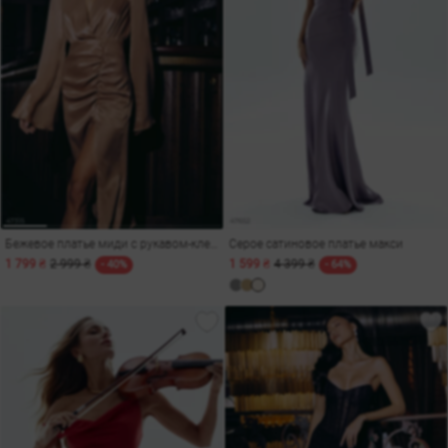
Бежевое платье миди с рукавом-клеш
Серое сатиновое платье макси
1 799 ₴
2 999 ₴
1 599 ₴
4 399 ₴
- 40%
- 64%