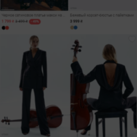
Черное сатиновое платье макси на бретелях
Бежевый корсет-бюстье с пайетками
1 799 ₴
3 499 ₴
3 999 ₴
- 49%