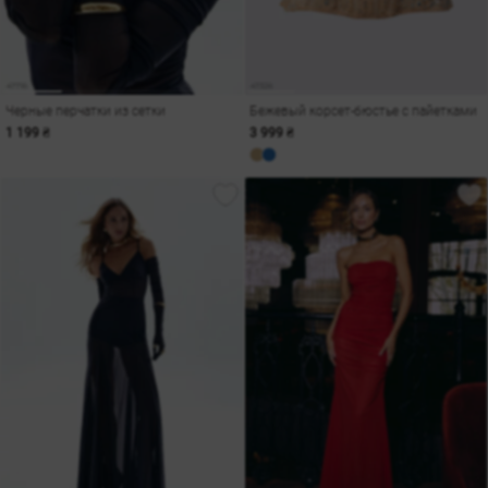
Черные перчатки из сетки
Бежевый корсет-бюстье с пайетками
1 199 ₴
3 999 ₴