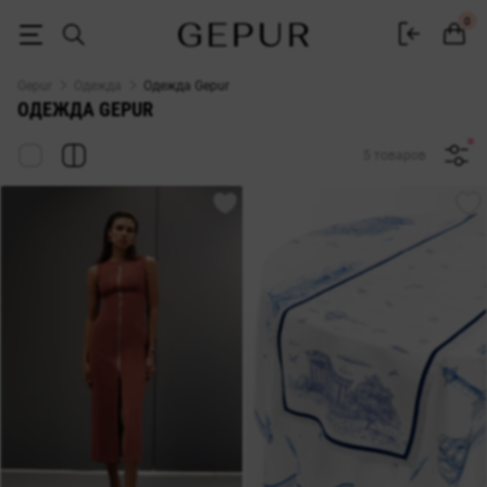
Купить женскую одежду в интернет-магазине Gepur
0
Gepur
Одежда
Одежда Gepur
ОДЕЖДА GEPUR
5 товаров