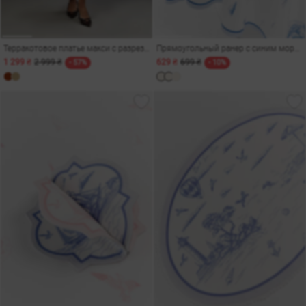
Терракотовое платье макси с разрезами
Прямоугольный ранер с синим морским принтом 150х40 см
1 299 ₴
2 999 ₴
629 ₴
699 ₴
- 57%
- 10%