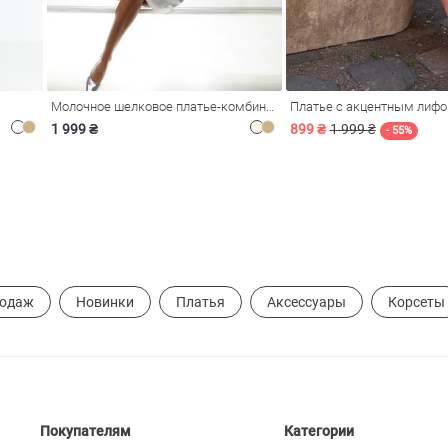
Молочное шелковое платье-комбинация Душа
Платье с акцентным лиф
1 999 ₴
899 ₴
1 999 ₴
- 55%
родаж
Новинки
Платья
Аксессуары
Корсеты
Покупателям
Категории