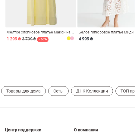
ечерние
Сарафаны
На
ные
ки
Желтое хлопковое платье макси на бретелях
Белое гипюровое платье миди
1 299 ₴
3 799 ₴
4 999 ₴
- 66%
Товары для дома
Сеты
ДНК Коллекции
ТОП п
си
Кожаные
Центр поддержки
О компании