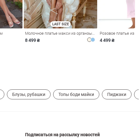
LAST SIZE
ом
Молочное платье макси из органзы с рюшами
8 499 ₴
4 499 ₴
Блузы, рубашки
Топы боди майки
Пиджаки
Подписаться на рассылку новостей