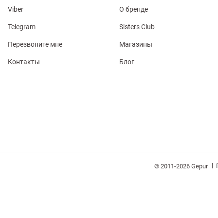
Viber
О бренде
Telegram
Sisters Club
Перезвоните мне
Магазины
Контакты
Блог
обелье
витеры
ия
Очки
Косметика
Платки
Панамы
|
© 2011-2026 Gepur