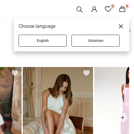
0
0
Choose language
0 товаров
English
Ukrainian