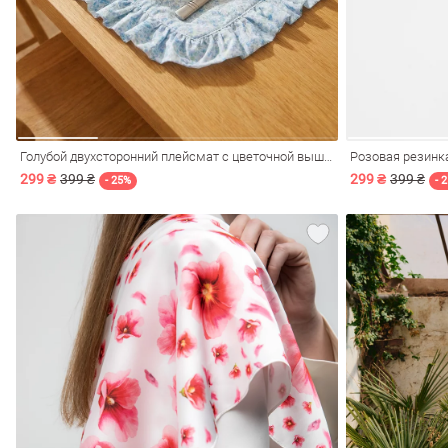
Голубой двухсторонний плейсмат с цветочной вышивкой 49х39 см
Розовая резинка
299 ₴
399 ₴
299 ₴
399 ₴
- 25%
- 