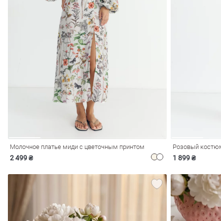
обелье
витеры
Молочное платье миди с цветочным принтом
Розовый костюм
2 499 ₴
1 899 ₴
ия
Очки
Косметика
Платки
Панамы