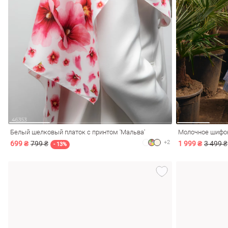
Белый шелковый платок с принтом 'Мальва'
Молочное шифон
+2
699 ₴
799 ₴
1 999 ₴
3 499 ₴
- 13%