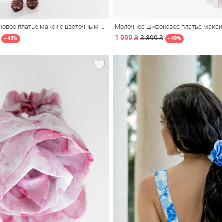
Молочное шифоновое платье макси с цветочным принтом
1 999 ₴
3 899 ₴
- 43%
- 49%