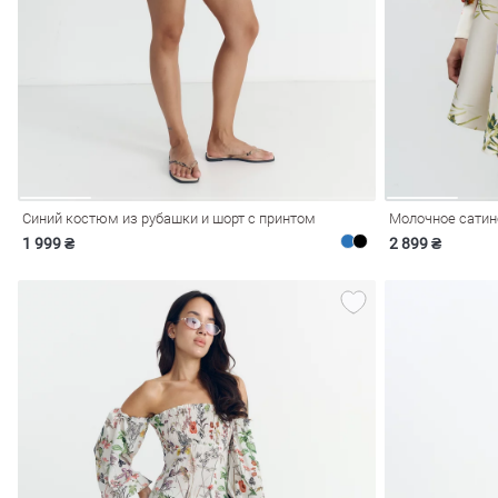
ечерние
Сарафаны
На
ные
ки
Синий костюм из рубашки и шорт с принтом
Молочное сатин
1 999 ₴
2 899 ₴
си
Кожаные