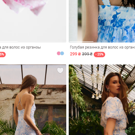
 для волос из органзы
Голубая резинка для волос из орга
299 ₴
399 ₴
25%
- 25%