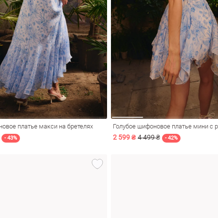
овое платье макси на бретелях
2 599 ₴
4 499 ₴
- 43%
- 42%