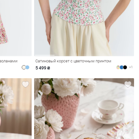
-воланами
Сатиновый корсет с цветочным принтом
+1
5 499 ₴