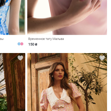
нзы
Временное тату Мальва
150 ₴