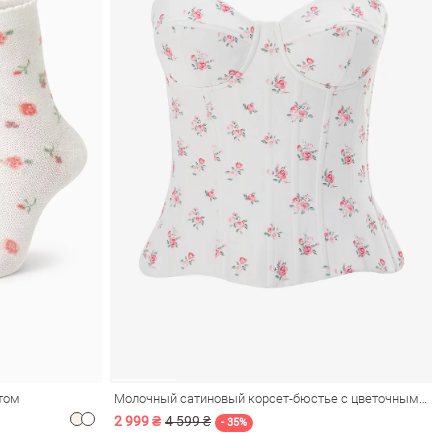
том
Молочный сатиновый корсет-бюстье с цветочным принтом
2 999 ₴
4 599 ₴
- 35%