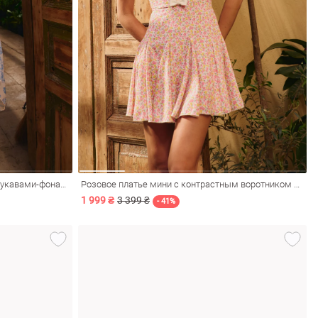
Голубое шифоновое платье мини с рукавами-фонариками
Розовое платье мини с контрастным воротником и бантиками
1 999 ₴
3 399 ₴
- 41%