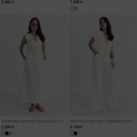
2 899 ₴
1 899 ₴
Молочное льняное платье миди с V-вырезом
Молочный костюм с брюками-палаццо и жилетом
2 599 ₴
3 799 ₴
+1