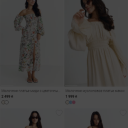
Молочное платье миди с цветочным принтом
Молочное муслиновое платье макси
2 499 ₴
1 999 ₴