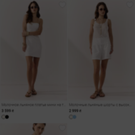
Молочное льняное платье мини на тонких бретелях
Молочные льняные шорты с высокой талией
3 599 ₴
2 999 ₴