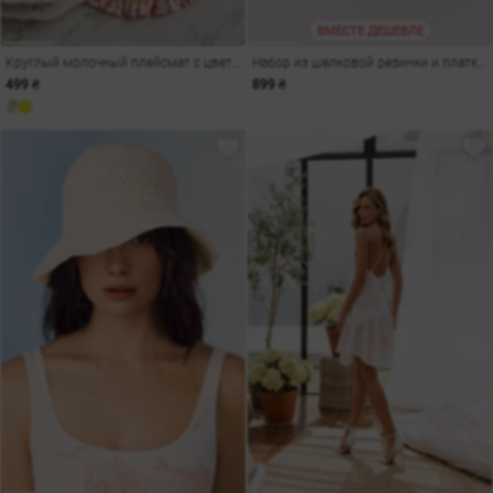
ВМЕСТЕ ДЕШЕВЛЕ
Круглый молочный плейсмат с цветочным принтом
Набор из шелковой резинки и платка с принтом Одесса
499 ₴
899 ₴