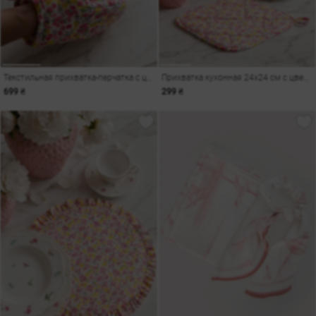
Текстильная прихватка-перчатка с цветочным принтом
Прихватка кухонная 24х24 см с цветочным принтом
699 ₴
299 ₴