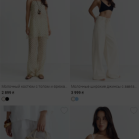
Молочный костюм с топом и брюками с принтом горох
Молочные широкие джинсы с завязкой
2 899 ₴
3 999 ₴