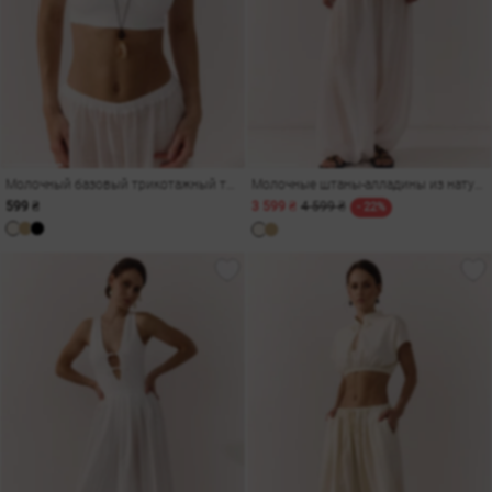
Молочный базовый трикотажный топ-бандо
Молочные штаны-алладины из натурального льна
599 ₴
3 599 ₴
4 599 ₴
- 22%