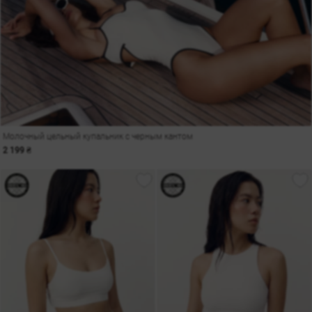
Молочный цельный купальник с черным кантом
2 199 ₴