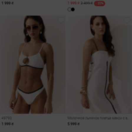
1 999 ₴
1 999 ₴
2 499 ₴
- 20%
49793
Молочное льняное платье макси с акцентными вставками
1 999 ₴
5 999 ₴