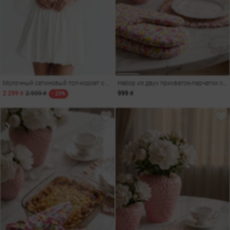
Молочный сатиновый топ-корсет с рукавами из сетки
Набор из двух прихваток-перчаток с цветочным принтом
2 299 ₴
2 999 ₴
999 ₴
- 23%