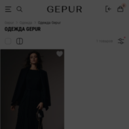
Купить женскую одежду в интернет-магазине Gepur
0
Gepur
Одежда
Одежда Gepur
ОДЕЖДА GEPUR
1 товаров