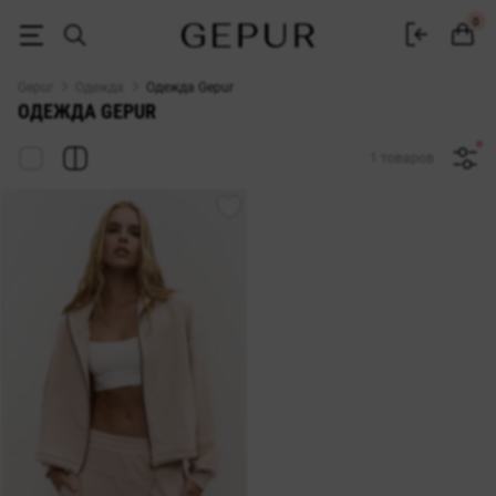
Купить женскую одежду в интернет-магазине Gepur
0
Gepur
Одежда
Одежда Gepur
ОДЕЖДА GEPUR
1 товаров