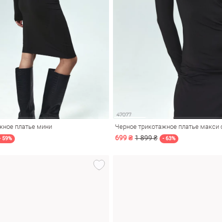
жное платье мини
Черное трикотажное платье макси 
699 ₴
1 899 ₴
- 59%
- 63%