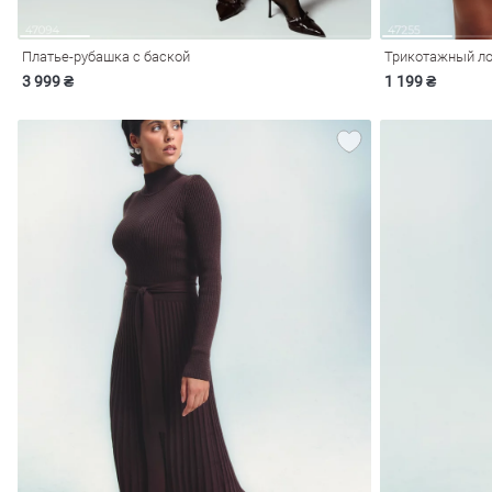
Платье-рубашка с баской
Трикотажный ло
3 999 ₴
1 199 ₴