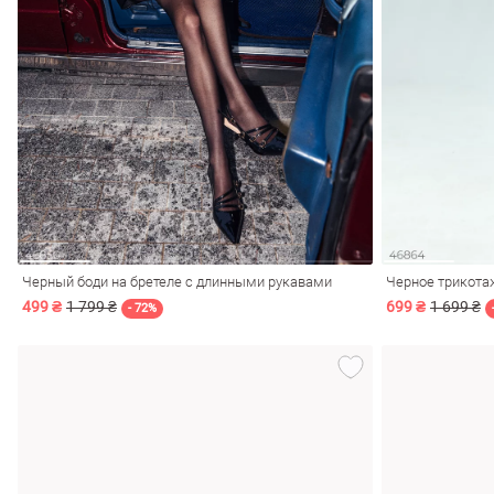
Черный боди на бретеле с длинными рукавами
Черное трикота
499 ₴
1 799 ₴
699 ₴
1 699 ₴
- 72%