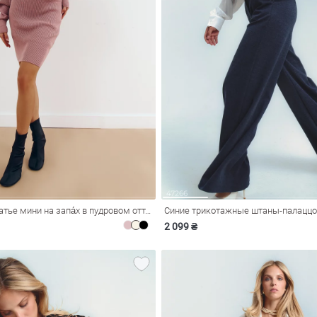
Трикотажное платье мини на запа́х в пудровом оттенке
Синие трикотажные штаны-палаццо
2 099 ₴