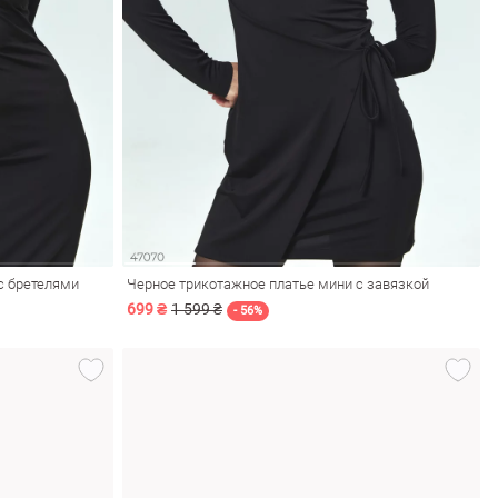
с бретелями
Черное трикотажное платье мини с завязкой
699 ₴
1 599 ₴
- 56%