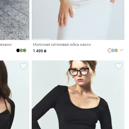
резами
Молочная сатиновая юбка макси
+7
1 499 ₴