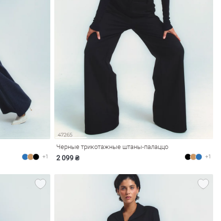
Черные трикотажные штаны-палаццо
+1
+1
2 099 ₴