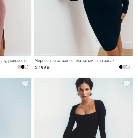
Трикотажное платье миди на запа́х в пудровом оттенке
Черное трикотажное платье мини на запа́х
3 199 ₴