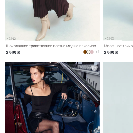
Шоколадное трикотажное платье миди с плиссированием
+4
3 999 ₴
3 999 ₴