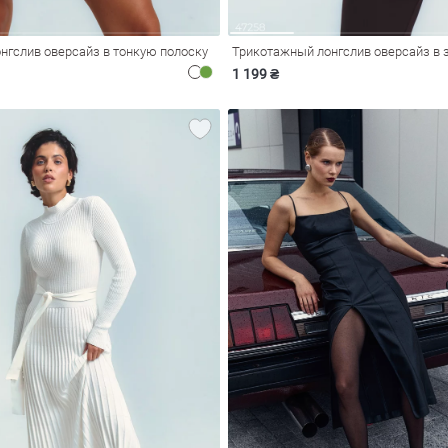
нгслив оверсайз в тонкую полоску
1 199 ₴