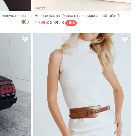
Трикотажный лонгслив оверсайз в зеленую полоску
Черное платье-баска с плиссированной юбкой
1 799 ₴
3 899 ₴
- 54%