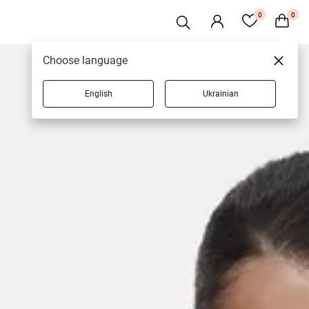
0
0
Choose language
English
Ukrainian