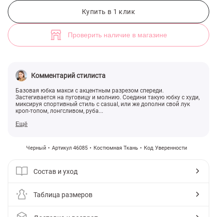
Черная юбка с акцентным разрезом (арт. 46085) ♡ интернет-магаз
2
Купить в 1 клик
Проверить наличие в магазине
Комментарий стилиста
Базовая юбка макси с акцентным разрезом спереди.
Застегивается на пуговицу и молнию. Соедини такую юбку с худи,
миксируя спортивный стиль с casual, или же дополни свой лук
кроп-топом, лонгсливом, руба...
Ещё
Черный
Артикул 46085
Костюмная Ткань
Код Уверенности
Состав и уход
Таблица размеров