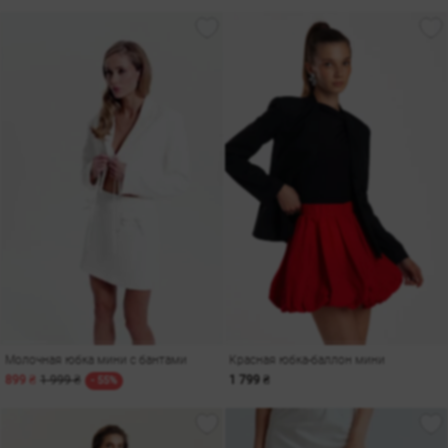
Молочная юбка мини с бантами
Красная юбка-баллон мини
899 ₴
1 999 ₴
1 799 ₴
- 55%