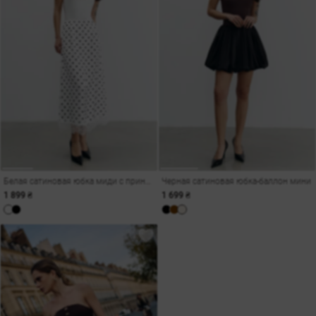
Белая сатиновая юбка миди с принтом в горох
Черная сатиновая юбка-баллон мини
1 899 ₴
1 699 ₴