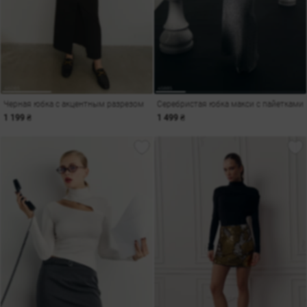
Черная юбка с акцентным разрезом
Серебристая юбка макси с пайетками
1 199 ₴
1 499 ₴