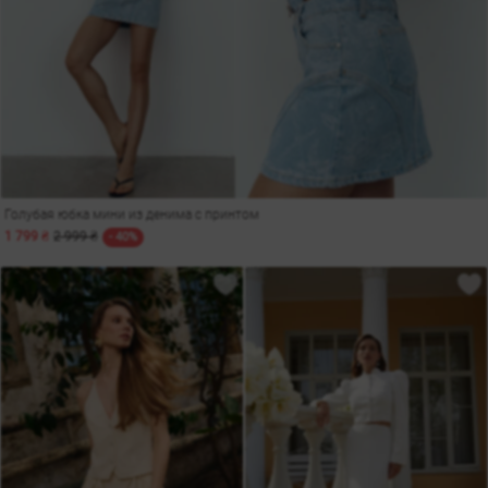
Голубая юбка мини из денима с принтом
1 799 ₴
2 999 ₴
- 40%