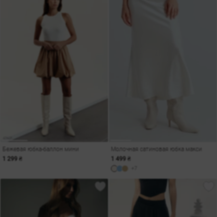
Бежевая юбка-баллон мини
Молочная сатиновая юбка макси
1 299 ₴
1 499 ₴
+7