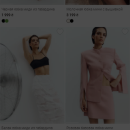
Черная юбка миди из габардина
Молочная юбка мини с вышивкой
1 999 ₴
3 199 ₴
амы
Белая юбка миди из габардина
Розовая базовая юбка мини