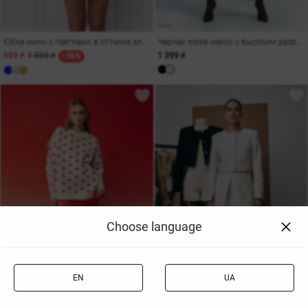
Юбка мини с паетками в оттенке электрик
Черная юбка макси с высоким разрезом
699 ₴
1 599 ₴
1 399 ₴
- 56%
Choose language
EN
UA