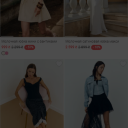
Молочная юбка мини с бантиками
Молочная сатиновая юбка макси
999 ₴
2 299 ₴
2 599 ₴
2 899 ₴
- 57%
- 10%