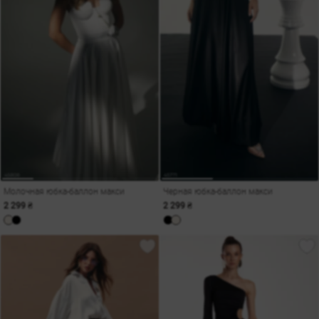
Молочная юбка-баллон макси
Черная юбка-баллон макси
2 299 ₴
2 299 ₴