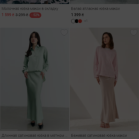
Молочная юбка макси в складку
Белая атласная юбка макси
1 599 ₴
3 299 ₴
1 399 ₴
- 52%
+1
Длинная сатиновая юбка в мятном оттенке
Бежевая сатиновая юбка макси