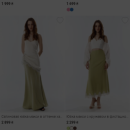
1 999 ₴
1 699 ₴
Сатиновая юбка макси в оттенке хаки
Юбка макси с кружевом в фисташковом оттенке
2 899 ₴
2 299 ₴