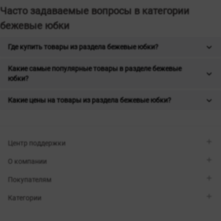
Часто задаваемые вопросы в категории
бежевые юбки
Где купить товары из раздела бежевые юбки?
Какие самые популярные товары в разделе бежевые
юбки?
Какие цены на товары из раздела бежевые юбки?
Центр поддержки
Viber
О компании
Telegram
Перезвоните мне
О бренде
Покупателям
Контакты
Sisters Club
Магазины
Доставка
Категории
Блог
Оплата
Выбор размера
Новинки