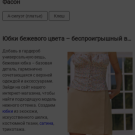
Фасон
А-силуэт (платье)
Клеш
Юбки бежевого цвета – беспроигрышный вариант
Добавь в гардероб
универсальную вещь,
бежевая юбка – базовая
деталь, гармонично
сочетающаяся с верхней
одеждой и аксессуарами.
Зайди на сайт нашего
интернет-магазина, чтобы
найти подходящую модель
нежного оттенка. Создаем
юбки
из экокожи,
искусственного шелка,
костюмной ткани,
сатина
,
трикотажа.