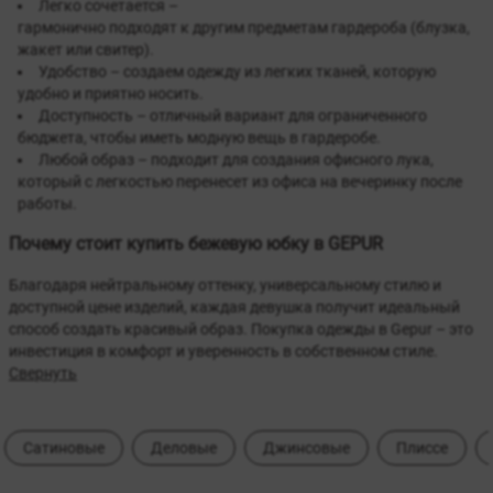
Легко сочетается –
гармонично подходят к другим предметам гардероба (блузка,
жакет или свитер).
Удобство – создаем одежду из легких тканей, которую
удобно и приятно носить.
Доступность – отличный вариант для ограниченного
бюджета, чтобы иметь модную вещь в гардеробе.
Любой образ – подходит для создания офисного лука,
который с легкостью перенесет из офиса на вечеринку после
работы.
Почему стоит купить бежевую юбку в GEPUR
Благодаря нейтральному оттенку, универсальному стилю и
доступной цене изделий, каждая девушка получит идеальный
способ создать красивый образ. Покупка одежды в Gepur – это
инвестиция в комфорт и уверенность в собственном стиле.
Свернуть
Сатиновые
Деловые
Джинсовые
Плиссе