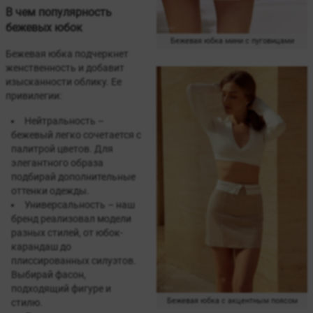
В чем популярность
бежевых юбок
Бежевая юбка мини с пуговицами
Бежевая юбка подчеркнет
женственность и добавит
изысканности облику. Ее
привилегии:
Нейтральность –
бежевый легко сочетается с
палитрой цветов. Для
элегантного образа
подбирай дополнительные
оттенки одежды.
Универсальность – наш
бренд реализовал модели
разных стилей, от юбок-
карандаш до
плиссированных силуэтов.
Выбирай фасон,
подходящий фигуре и
Бежевая юбка с акцентным поясом
стилю.