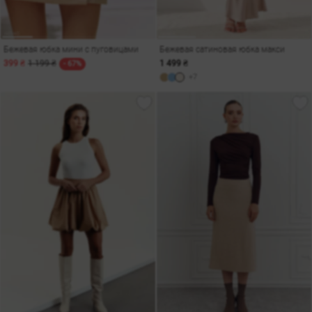
Бежевая юбка мини с пуговицами
Бежевая сатиновая юбка макси
399 ₴
1 199 ₴
1 499 ₴
- 67%
+7