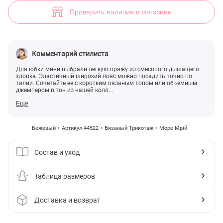
Бежевая юбка из трикотажа (арт. 44522) ♡ интернет-магазин Gepu
Проверить наличие в магазине
Комментарий стилиста
Для юбки мини выбрали легкую пряжу из смесового дышащего
хлопка. Эластичный широкий пояс можно посадить точно по
талии. Сочетайте ее с коротким вязаным топом или объемным
джемпером в тон из нашей колл...
Ещё
Бежевый
Артикул 44522
Вязаный Трикотаж
Море Мрій
Состав и уход
Таблица размеров
Доставка и возврат