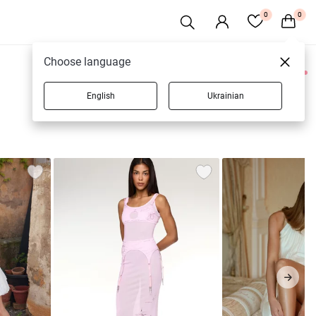
0
0
Choose language
0 товаров
English
Ukrainian