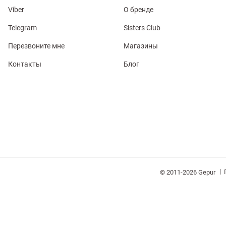
Viber
О бренде
Telegram
Sisters Club
Перезвоните мне
Магазины
Контакты
Блог
обелье
витеры
ия
Очки
Косметика
Платки
Панамы
|
© 2011-2026 Gepur