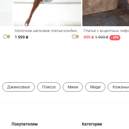
Молочное шелковое платье-комбинация Душа
Платье с акцентным лиф
1 999 ₴
899 ₴
1 999 ₴
- 55%
Джинсовые
Плиссе
Мини
Миди
Кожаны
Покупателям
Категории