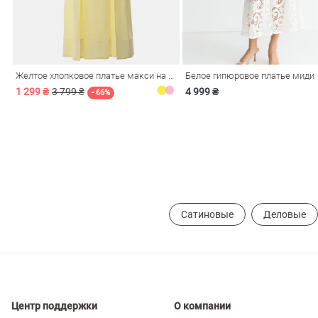
ечерние
Сарафаны
На
ные
ки
Желтое хлопковое платье макси на бретелях
Белое гипюровое платье миди
1 299 ₴
3 799 ₴
4 999 ₴
- 66%
Сатиновые
Деловые
си
Кожаные
Центр поддержки
О компании