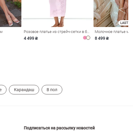
LAST SI
ом
Розовое платье из стрейч-сетки в бельевом стиле
4 499 ₴
8 499 ₴
е
Карандаш
В пол
Подписаться на рассылку новостей