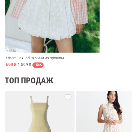
ечерние
Сарафаны
На
ные
ки
Молочная юбка мини из прошвы
699 ₴
1 599 ₴
- 56%
ТОП ПРОДАЖ
си
Кожаные