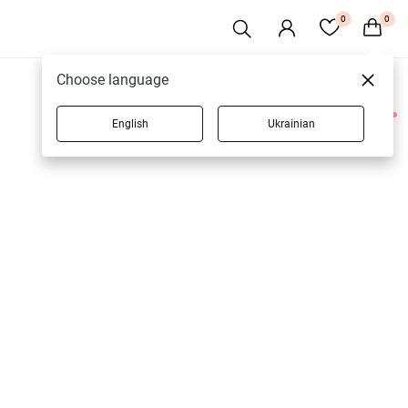
0
0
Choose language
English
Ukrainian
1 товаров