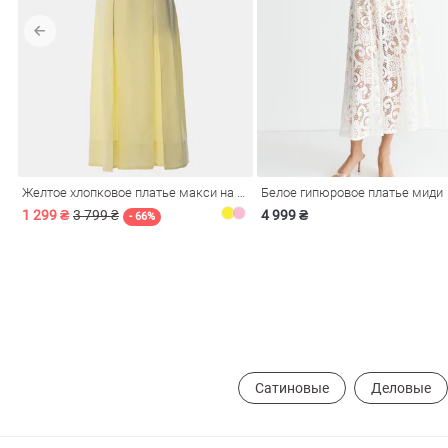
обелье
Желтое хлопковое платье макси на бретелях
Белое гипюровое платье миди
витеры
1 299 ₴
3 799 ₴
4 999 ₴
- 66%
ия
Очки
Косметика
Платки
Панамы
Сатиновые
Деловые