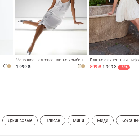
Молочное шелковое платье-комбинация Душа
Платье с акцентным лиф
1 999 ₴
899 ₴
1 999 ₴
- 55%
Джинсовые
Плиссе
Мини
Миди
Кожаны