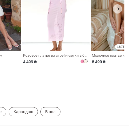
LAST SI
ом
Розовое платье из стрейч-сетки в бельевом стиле
4 499 ₴
8 499 ₴
е
Карандаш
В пол