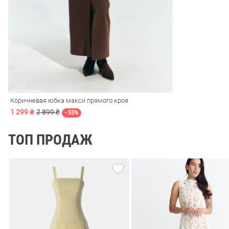
ечерние
Сарафаны
На
ные
ки
Коричневая юбка макси прямого кроя
1 299 ₴
2 899 ₴
- 55%
ТОП ПРОДАЖ
си
Кожаные