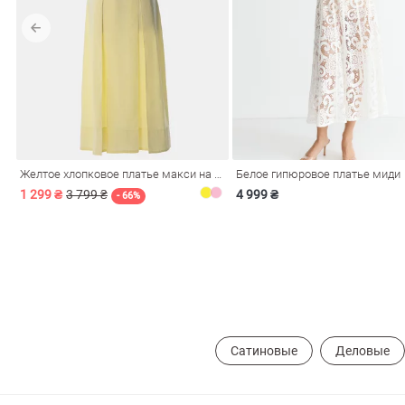
обелье
Желтое хлопковое платье макси на бретелях
Белое гипюровое платье миди
витеры
1 299 ₴
3 799 ₴
4 999 ₴
- 66%
ия
Очки
Косметика
Платки
Панамы
Сатиновые
Деловые