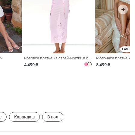
LAST SI
ом
Розовое платье из стрейч-сетки в бельевом стиле
4 499 ₴
8 499 ₴
е
Карандаш
В пол