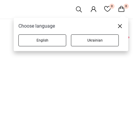
0
0
Choose language
English
Ukrainian
1 товаров