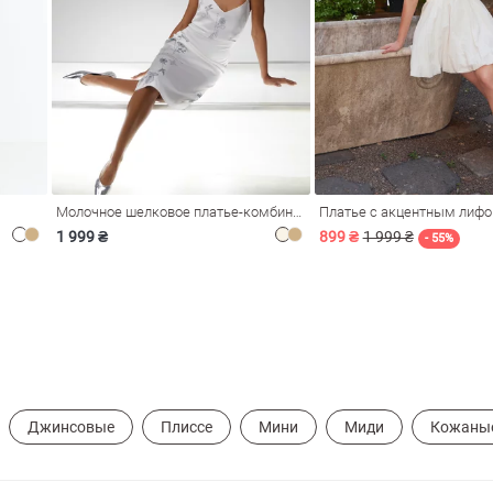
Молочное шелковое платье-комбинация Душа
Платье с акцентным лиф
1 999 ₴
899 ₴
1 999 ₴
- 55%
Джинсовые
Плиссе
Мини
Миди
Кожаны