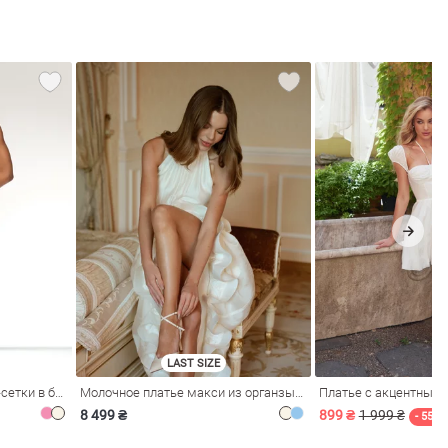
LAST SIZE
Розовое платье из стрейч-сетки в бельевом стиле
Молочное платье макси из органзы с рюшами
Платье с акцентным
8 499 ₴
899 ₴
1 999 ₴
- 55%