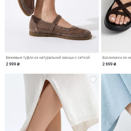
ечерние
Сарафаны
На
ные
ки
Бежевые туфли из натуральной замши с сеткой
2 999 ₴
2 699 ₴
си
Кожаные