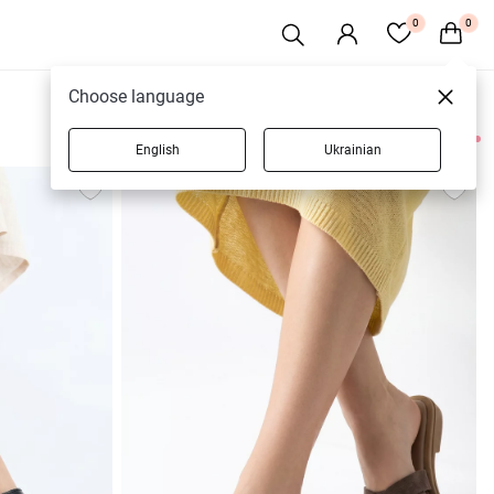
0
0
Choose language
English
Ukrainian
9 товаров