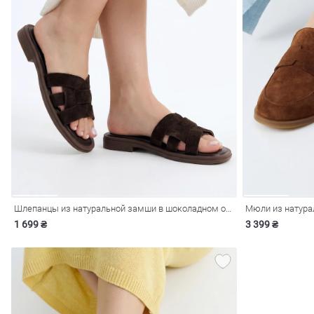
обелье
витеры
ия
Косметика
Очки
Платки
Панамы
Шлепанцы из натуральной замши в шоколадном оттенке
Мюли из натура
1 699 ₴
3 399 ₴