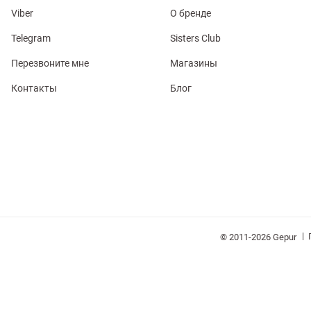
Viber
О бренде
Telegram
Sisters Club
Перезвоните мне
Магазины
обелье
Контакты
Блог
витеры
ия
Косметика
Очки
Платки
Панамы
|
© 2011-2026 Gepur