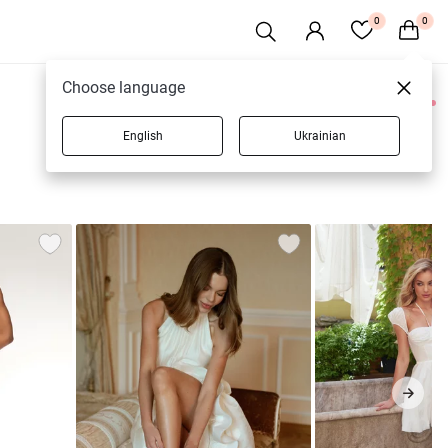
0
0
Choose language
0 товаров
English
Ukrainian