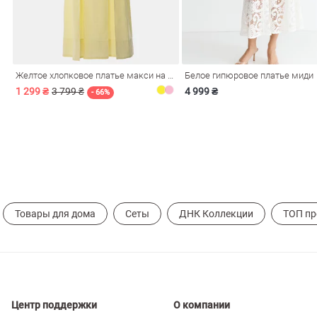
ечерние
Сарафаны
На
ные
ки
Желтое хлопковое платье макси на бретелях
Белое гипюровое платье миди
1 299 ₴
3 799 ₴
4 999 ₴
- 66%
Товары для дома
Сеты
ДНК Коллекции
ТОП п
си
Кожаные
Центр поддержки
О компании