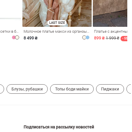
LAST SIZE
Розовое платье из стрейч-сетки в бельевом стиле
Молочное платье макси из органзы с рюшами
Платье с акцентным
8 499 ₴
899 ₴
1 999 ₴
- 55%
Блузы, рубашки
Топы боди майки
Пиджаки
Подписаться на рассылку новостей