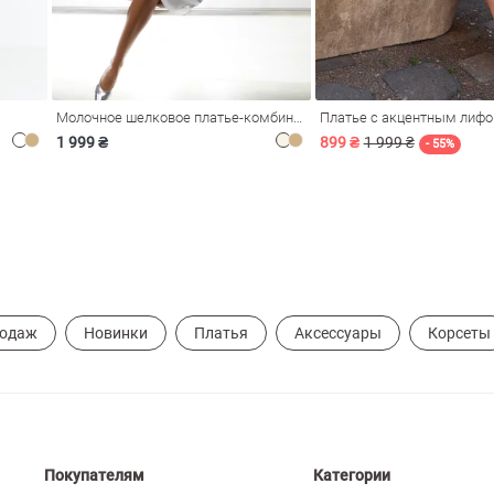
Молочное шелковое платье-комбинация Душа
Платье с акцентным лиф
1 999 ₴
899 ₴
1 999 ₴
- 55%
родаж
Новинки
Платья
Аксессуары
Корсеты
Покупателям
Категории