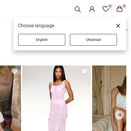
0
0
Choose language
0 товаров
English
Ukrainian