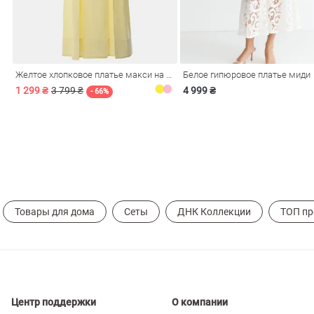
ечерние
Сарафаны
На
ные
ки
Желтое хлопковое платье макси на бретелях
Белое гипюровое платье миди
1 299 ₴
3 799 ₴
4 999 ₴
- 66%
Товары для дома
Сеты
ДНК Коллекции
ТОП п
си
Кожаные
Центр поддержки
О компании