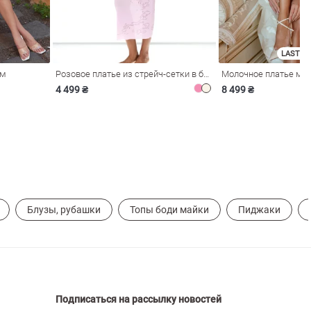
LAST SI
ом
Розовое платье из стрейч-сетки в бельевом стиле
4 499 ₴
8 499 ₴
Блузы, рубашки
Топы боди майки
Пиджаки
Подписаться на рассылку новостей