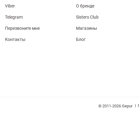
Viber
О бренде
Telegram
Sisters Club
Перезвоните мне
Магазины
Контакты
Блог
обелье
витеры
ия
Очки
Косметика
Платки
Панамы
|
© 2011-2026 Gepur