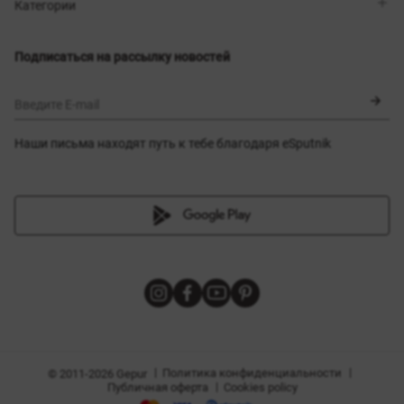
Магазины
Доставка
Категории
Блог
Оплата
Выбор размера
Новинки
Обмен и возврат
Платья
Подписаться на рассылку новостей
Сертификаты
Верхняя одежда
Корсеты
BLACK FRIDAY
Введите E-mail
Наши письма находят путь к тебе благодаря eSputnik
амы
|
|
Политика конфиденциальности
© 2011-2026 Gepur
|
Публичная оферта
Cookies policy