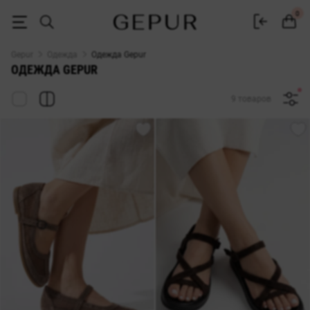
Купить женскую одежду в интернет-магазине Gepur
0
Gepur
Одежда
Одежда Gepur
ОДЕЖДА GEPUR
9 товаров