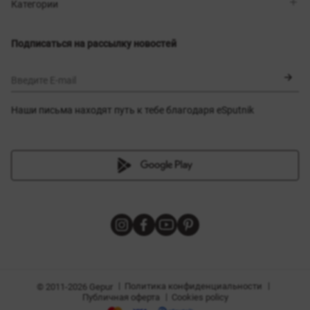
Магазины
Доставка
Категории
Блог
Оплата
Выбор размера
Новинки
Обмен и возврат
Платья
Подписаться на рассылку новостей
Сертификаты
Верхняя одежда
Корсеты
BLACK FRIDAY
Введите E-mail
Наши письма находят путь к тебе благодаря eSputnik
амы
|
|
Политика конфиденциальности
© 2011-2026 Gepur
|
Публичная оферта
Cookies policy