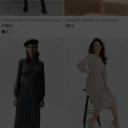
Платье миди с плиссированным низом в шоколадном оттенке
Бежевый сарафан из трикотажа
2 999 ₴
999 ₴
+7