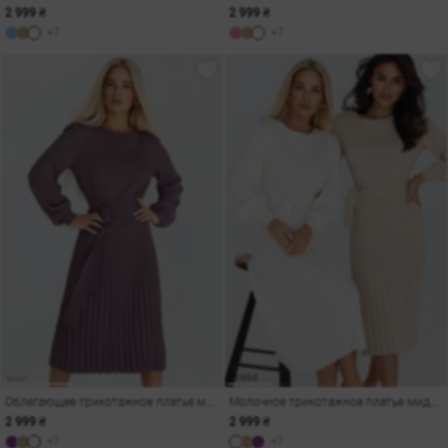
2 999 ₴
2 999 ₴
+7
+7
Облегающее трикотажное платье миди
Молочное трикотажное платье миди с плиссированным низом
2 999 ₴
2 999 ₴
+7
+7