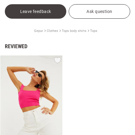
Leave feedback
Ask question
Gepur
Clothes
Tops body shirts
Tops
REVIEWED