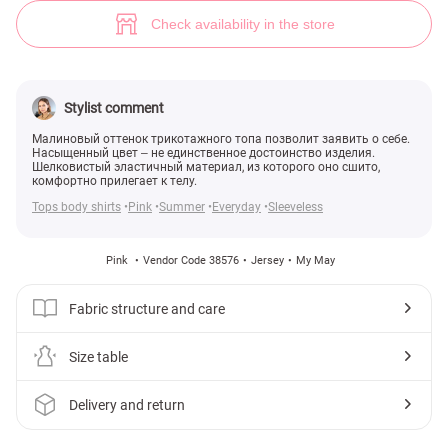
(№ 38576) ♡ Gepur - women clothes store
Check availability in the store
Stylist comment
Малиновый оттенок трикотажного топа позволит заявить о себе.
Насыщенный цвет ‒ не единственное достоинство изделия.
Шелковистый эластичный материал, из которого оно сшито,
комфортно прилегает к телу.
Tops body shirts
Pink
Summer
Everyday
Sleeveless
Pink
Vendor Code 38576
Jersey
My May
Fabric structure and care
Size table
Delivery and return