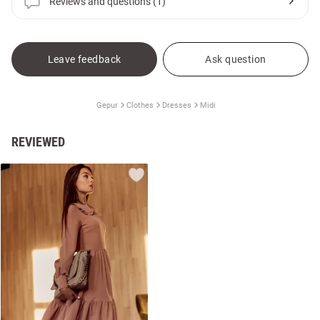
Reviews and questions (1)
Leave feedback
Ask question
Gepur
Clothes
Dresses
Midi
REVIEWED