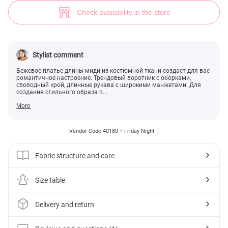
Бежевое платье миди с оборками (№ 40180) ♡ Gepur - women clothes
1
Check availability in the store
Stylist comment
Бежевое платье длины миди из костюмной ткани создаст для вас
романтичное настроение. Трендовый воротник с оборками,
свободный крой, длинные рукава с широкими манжетами. Для
создания стильного образа в...
More
Vendor Code 40180
Friday Night
Fabric structure and care
Size table
Delivery and return