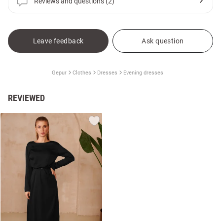
Reviews and questions (2)
Leave feedback
Ask question
Gepur
Clothes
Dresses
Evening dresses
REVIEWED