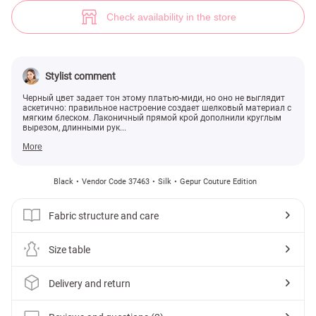
(№ 37463) ♡ Gepur - women clothes store
2
Check availability in the store
Stylist comment
Черный цвет задает тон этому платью-миди, но оно не выглядит
аскетично: правильное настроение создает шелковый материал с
мягким блеском. Лаконичный прямой крой дополнили круглым
вырезом, длинными рук...
More
Black
Vendor Code 37463
Silk
Gepur Couture Edition
Fabric structure and care
Size table
Delivery and return