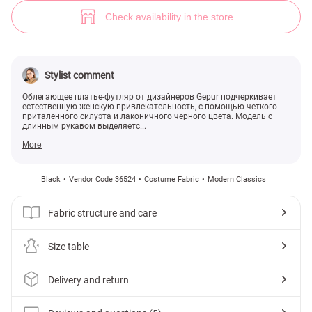
(№ 36524) ♡ Gepur - women clothes store
5
Check availability in the store
Stylist comment
Облегающее платье-футляр от дизайнеров Gepur подчеркивает
естественную женскую привлекательность, с помощью четкого
приталенного силуэта и лаконичного черного цвета. Модель с
длинным рукавом выделяетс...
More
Black
Vendor Code 36524
Costume Fabric
Modern Classics
Fabric structure and care
Size table
Delivery and return