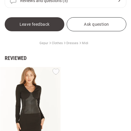
Reviews and questions (5)
Leave feedback
Ask question
Gepur
Clothes
Dresses
Midi
REVIEWED