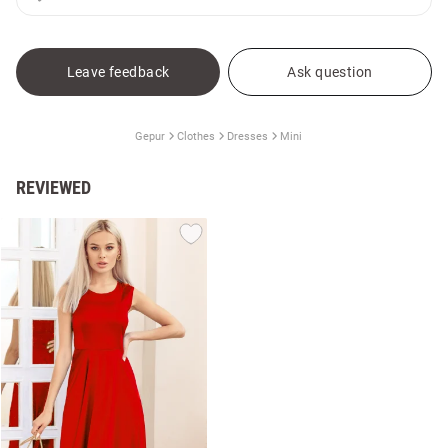
Leave feedback
Ask question
Gepur
Clothes
Dresses
Mini
REVIEWED