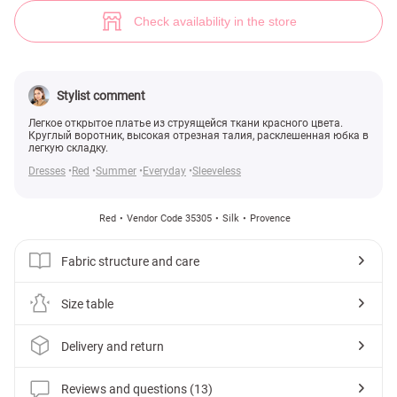
(№ 35305) ♡ Gepur - women clothes store
13
Check availability in the store
Stylist comment
Легкое открытое платье из струящейся ткани красного цвета.
Круглый воротник, высокая отрезная талия, расклешенная юбка в
легкую складку.
Dresses
Red
Summer
Everyday
Sleeveless
Red
Vendor Code 35305
Silk
Provence
Fabric structure and care
Size table
Delivery and return
Reviews and questions (13)