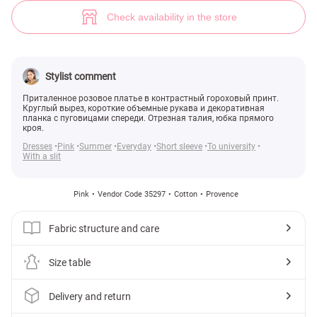
(№ 35297) ♡ Gepur - women clothes store
4
Check availability in the store
Stylist comment
Приталенное розовое платье в контрастный гороховый принт.
Круглый вырез, короткие объемные рукава и декоративная
планка с пуговицами спереди. Отрезная талия, юбка прямого
кроя.
Dresses
Pink
Summer
Everyday
Short sleeve
To university
With a slit
Pink
Vendor Code 35297
Cotton
Provence
Fabric structure and care
Size table
Delivery and return