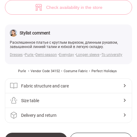
(№ 34152) ♡ Gepur - women clothes store
Check availability in the store
Stylist comment
Расклешенное платье с круглым вырезом, длинным рукавом,
завышенной линией талии и юбкой в легкую складку.
Dresses
Purle
Demi-season
Everyday
Longen sleeve
To university
Purle
Vendor Code 34152
Costume Fabric
Perfect Holidays
Fabric structure and care
Size table
Delivery and return