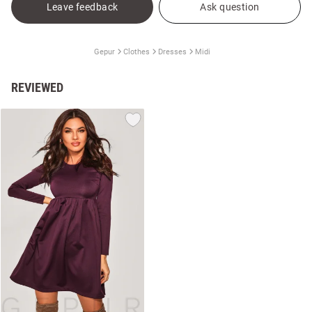
Leave feedback
Ask question
Gepur
Clothes
Dresses
Midi
REVIEWED