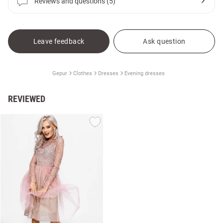
Reviews and questions (5)
Leave feedback
Ask question
Gepur
Clothes
Dresses
Evening dresses
REVIEWED