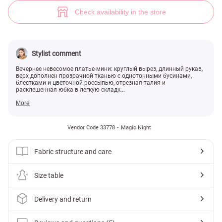
Платье с мерцающим эффектом (№ 33778) ♡ Gepur - women clothes 
5
Check availability in the store
Stylist comment
Вечернее невесомое платье-мини: круглый вырез, длинный рукав,
верх дополнен прозрачной тканью с однотонными бусинами,
блестками и цветочной россыпью, отрезная талия и
расклешенная юбка в легкую складк...
More
Vendor Code 33778
Magic Night
Fabric structure and care
Size table
Delivery and return