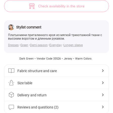
(№ 33526) ♡ Gepur - women clothes store
2
Check availability in the store
Stylist comment
Платье-мини приталенного кроя из мягкой трикотажной ткани с
высоким воротом и длинным рукавом.
Dresses
Green
Demi-season
Everyday
Longen sleeve
Dark Green
Vendor Code 33526
Jersey
Warm Colors
Fabric structure and care
Size table
Delivery and return
Reviews and questions (2)