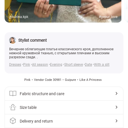
@karina.kpk
#gepur_love
Stylist comment
Вечернее облегающее платье классического кроя, дополненное
нежной кружевной тканью, с открытыми плечами и высоким
разрезом сзади. .
Dresses
Pink
All season
Evening
Short sleeve
Date
With a slit
Pink
Vendor Code 30981
Guipure
Like A Princess
Fabric structure and care
Size table
Delivery and return