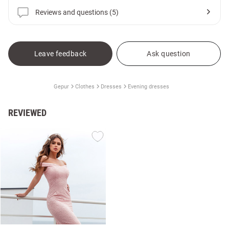
Reviews and questions (5)
Leave feedback
Ask question
Gepur
Clothes
Dresses
Evening dresses
REVIEWED