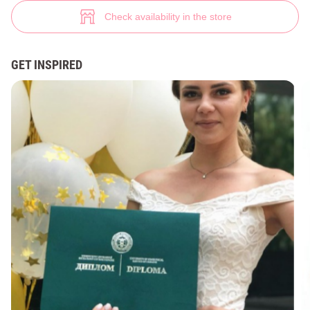
(№ 30981) ♡ Gepur - women clothes store
5
Check availability in the store
GET INSPIRED