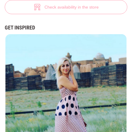
Длинное платье в горошек (№ 30822) ♡ Gepur - women clothes store
5
Check availability in the store
GET INSPIRED