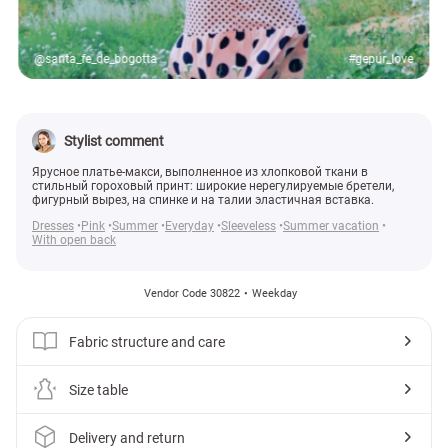
@santa_fe_de_bogotta
#gepur_love
Stylist comment
Ярусное платье-макси, выполненное из хлопковой ткани в
стильный гороховый принт: широкие нерегулируемые бретели,
фигурный вырез, на спинке и на талии эластичная вставка.
Dresses
Pink
Summer
Everyday
Sleeveless
Summer vacation
With open back
Vendor Code 30822
Weekday
Fabric structure and care
Size table
Delivery and return