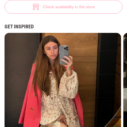
(№ 38227) ♡ Gepur - women clothes store
13
Check availability in the store
GET INSPIRED