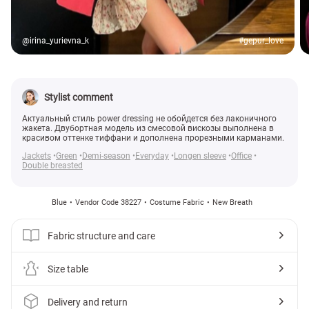
@irina_yurievna_k
#gepur_love
Stylist comment
Актуальный стиль power dressing не обойдется без лаконичного
жакета. Двубортная модель из смесовой вискозы выполнена в
красивом оттенке тиффани и дополнена прорезными карманами.
Jackets
Green
Demi-season
Everyday
Longen sleeve
Office
Double breasted
Blue
Vendor Code 38227
Costume Fabric
New Breath
Fabric structure and care
Size table
Delivery and return