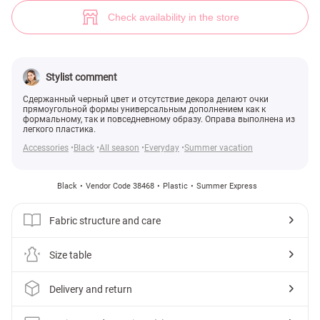
(№ 38468) ♡ Gepur - women clothes store
2
Check availability in the store
Stylist comment
Сдержанный черный цвет и отсутствие декора делают очки
прямоугольной формы универсальным дополнением как к
формальному, так и повседневному образу. Оправа выполнена из
легкого пластика.
Accessories
Black
All season
Everyday
Summer vacation
Black
Vendor Code 38468
Plastic
Summer Express
Fabric structure and care
Size table
Delivery and return