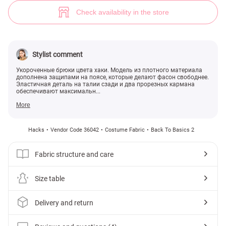
(№ 36042) ♡ Gepur - women clothes store
4
Check availability in the store
Stylist comment
Укороченные брюки цвета хаки. Модель из плотного материала
дополнена защипами на поясе, которые делают фасон свободнее.
Эластичная деталь на талии сзади и два прорезных кармана
обеспечивают максимальн...
More
Hacks
Vendor Code 36042
Costume Fabric
Back To Basics 2
Fabric structure and care
Size table
Delivery and return