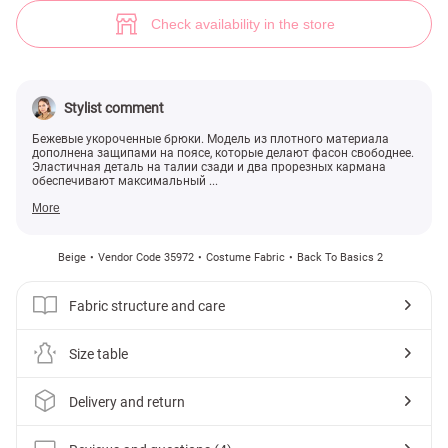
(№ 35972) ♡ Gepur - women clothes store
4
Check availability in the store
Stylist comment
Бежевые укороченные брюки. Модель из плотного материала
дополнена защипами на поясе, которые делают фасон свободнее.
Эластичная деталь на талии сзади и два прорезных кармана
обеспечивают максимальный ...
More
Beige
Vendor Code 35972
Costume Fabric
Back To Basics 2
Fabric structure and care
Size table
Delivery and return