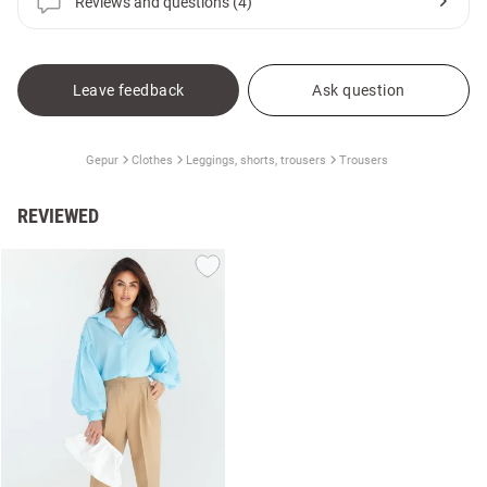
Reviews and questions (4)
Leave feedback
Ask question
Gepur
Clothes
Leggings, shorts, trousers
Trousers
REVIEWED