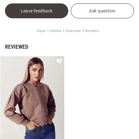
Leave feedback
Ask question
Gepur
Clothes
Outerwear
Bombers
REVIEWED