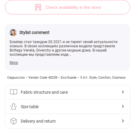
(№ 40238) ♡ Gepur - women clothes store
Check availability in the store
Stylist comment
Бомбер стал трендом SS 2021 и не теряет своей актуальности
осенью. В своих коллекциях различные модели представили
Bottega Veneta, Givenchy и другие модные дома. В нашей
коллекции мы представляем изде...
More
Cappuccino
Vendor Code 40238
Eco-Suede
3 In1: Style, Comfort, Coziness
Fabric structure and care
Size table
Delivery and return