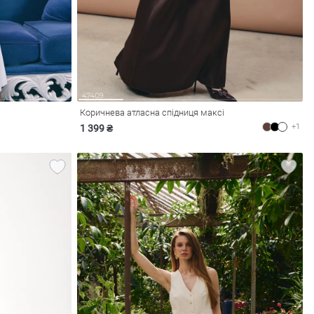
Коричнева атласна спідниця максі
+1
1 399 ₴