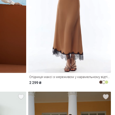
Спідниця максі з мереживом у карамельному відтінку
2 299 ₴