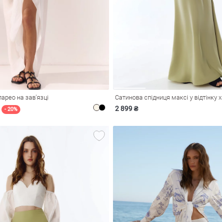
арео на зав'язці
Сатинова спідниця максі у відтінку х
2 899 ₴
- 20%