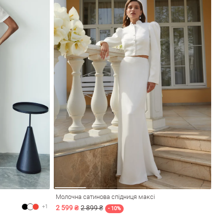
Молочна сатинова спідниця максі
+1
2 599 ₴
2 899 ₴
- 10%