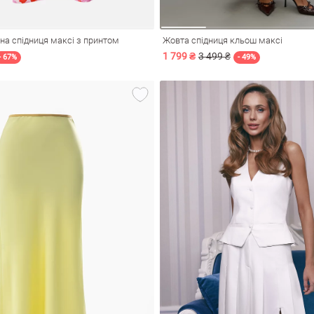
на спідниця максі з принтом
Жовта спідниця кльош максі
1 799 ₴
3 499 ₴
- 67%
- 49%