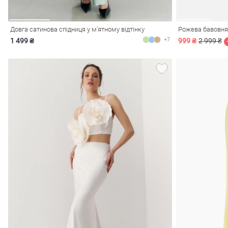
Довга сатинова спідниця у м'ятному відтінку
Рожева бавовня
+7
1 499 ₴
999 ₴
2 999 ₴