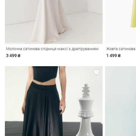
Молочна сатинова спідниця максі з драпіруванням
Жовта сатинова 
3 499 ₴
1 499 ₴