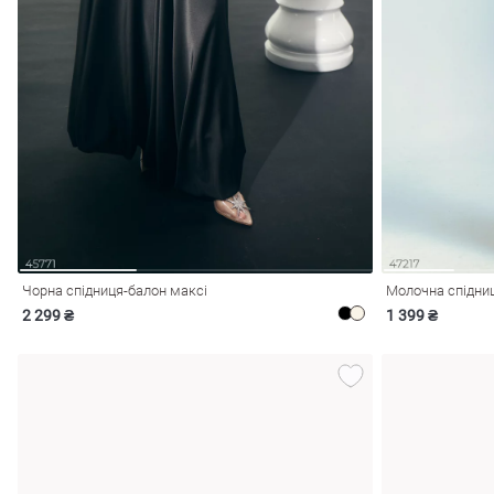
Чорна спідниця-балон максі
Молочна спідниц
2 299 ₴
1 399 ₴