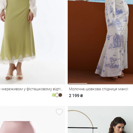
Спідниця максі з мереживом у фісташковому відтінку
Молочна шовкова спідниця максі
2 199 ₴