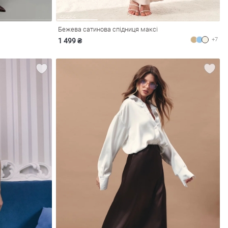
Бежева сатинова спідниця максі
+7
1 499 ₴