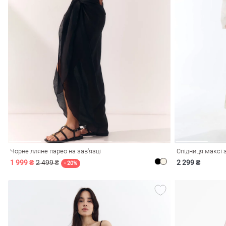
лизна
три
Чорне лляне парео на зав'язці
1 999 ₴
2 499 ₴
2 299 ₴
уляри
Косметика
Хустки
Панами
- 20%
ки