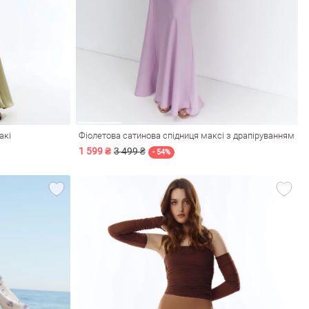
акі
Фіолетова сатинова спідниця максі з драпіруванням
1 599 ₴
3 499 ₴
- 54%