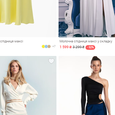
спідниця максі
Молочна спідниця максі у складку
+7
1 599 ₴
3 299 ₴
- 52%