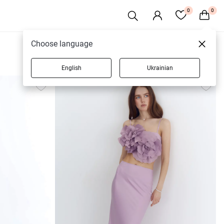
0
0
Choose language
English
Ukrainian
35 товарів