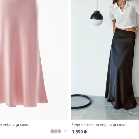
 спідниця максі
Чорна атласна спідниця максі
+7
1 399 ₴