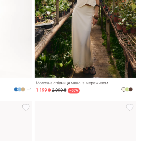
Молочна спідниця максі з мереживом
+7
1 199 ₴
2 999 ₴
- 60%