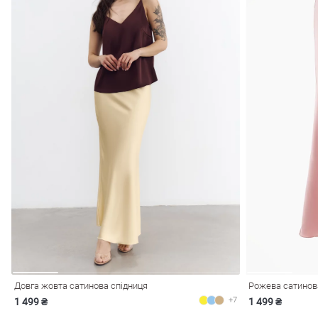
Довга жовта сатинова спідниця
Рожева сатинова
+7
1 499 ₴
1 499 ₴